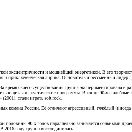
кой эксцентричности и мощнейшей энергетикой. В его творчест
ная и приключенческая лирика. Основатель и бессменный лиде
 За время своего существования группа экспериментировала в р
лельно делая и акустические программы. В конце 90-х в альбом
2001), стали играть soft rock.
ных команд России. Её отличают агрессивный, тяжёлый (иногда 
й половины 90-х годов параллельно занимается сольными проек
В 2016 году группа воссоединилась.