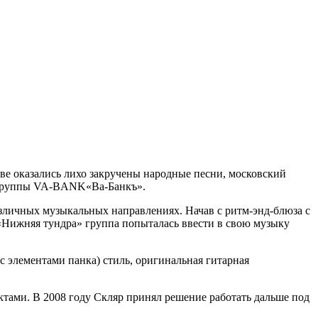
ве оказались лихо закручены народные песни, московский
р группы VA-BANK«Ва-Банкъ».
азличных музыкальных направлениях. Начав с ритм-энд-блюза с
е «Нижняя тундра» группа попыталась ввести в свою музыку
с элементами панка) стиль, оригинальная гитарная
тами. В 2008 году Скляр принял решение работать дальше под