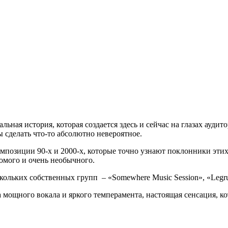
альная история, которая создается здесь и сейчас на глазах ау
ы сделать что-то абсолютно невероятное.
 композиции 90-х и 2000-х, которые точно узнают поклонники 
омого и очень необычного.
скольких собственных групп – «Somewhere Music Session», «Legr
а мощного вокала и яркого темперамента, настоящая сенсация, к