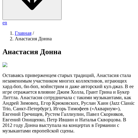
en
Главная
/
Анастасия Донна
Анастасия Донна
Оставаясь приверженцем старых традиций, Анастасия стала
незаменимым участником многих коллективов, играющих
хард-боп, би-боп, мэйнстрим и даже авторский кул-джаз. В ее
игре отражается влияние Джим Холла, Грант Грина и Букер
Литтла. Анастасия сотрудничала с такими музыкантами, как
Андрей Зимовец, Егор Крюковских, Руслан Хаин (Jazz Classic
Trio, Санкт-Петербург), Игорь Тимофеев («Аквариум»),
Евгений Гречищев, Рустем Галлиулин, Павел Скорняков,
Евгений Онищенко, Петр Ившин и Наталья Скворцова. В
2012 году Донна выступала на концертах в Германии с
музыкантами европейской сцены.