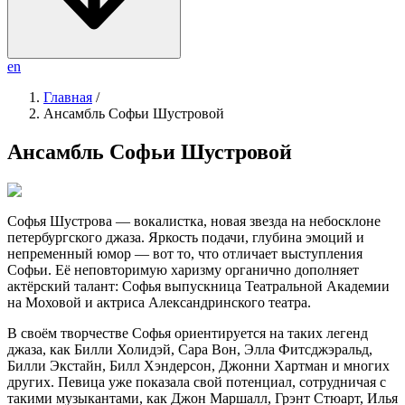
en
Главная
/
Ансамбль Софьи Шустровой
Ансамбль Софьи Шустровой
Софья Шустрова — вокалистка, новая звезда на небосклоне
петербургского джаза. Яркость подачи, глубина эмоций и
непременный юмор — вот то, что отличает выступления
Софьи. Её неповторимую харизму органично дополняет
актёрский талант: Софья выпускница Театральной Академии
на Моховой и актриса Александринского театра.
В своём творчестве Софья ориентируется на таких легенд
джаза, как Билли Холидэй, Сара Вон, Элла Фитсджэральд,
Билли Экстайн, Билл Хэндерсон, Джонни Хартман и многих
других. Певица уже показала свой потенциал, сотрудничая с
такими музыкантами, как Джон Маршалл, Грэнт Стюарт, Илья