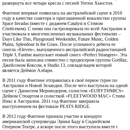
развернуть все четыре кресла с песней Уитни Хьюстон.
Фантине впервые появилась на австралийской сцене в 2010
году в качестве соавтора и приглашенной вокалистки группы
Space Invadas (вместе с диджеем Catalyst и Стивом
Спейсеком). С ними она гастролировала по всей Австралии и
участвовала в многочисленных музыкальных фестивалях –
Days Like This, Playground Weekender, Future Music, Golden
Plains, Splendour in the Grass. После успешного дебюта ее
сингла «Eleven», выпущенного австралийской радиостанцией
Triple J, Fantine выпускает новый сингл «Perfect Strangers». Эта
песня была записана совместно с продюсером группы Gorillaz,
Джейсоном Коксом, в Studio 13, совладельцем которой
является Деймон Албарн.
В 2011 году Фантине отправилась в своё первое турне по
Австралии и Новой Зеландии. После чего выступала на одной
сцене с Даниелом Мериведером, солистом «EURYTHMICS»
Дейвом Стюартом и солисткой «FLEETWOOD MAC» Стиви
Никс в Австралии. 2011 год Фантине завершила
выступлением на фестивале PEATS RIDGE.
В 2012 году Фантине приняла участие в концерте
американской суперзвезды Эрики Баду в Сиднейском
Оперном Театре, а вскоре после этого выступила вместе с