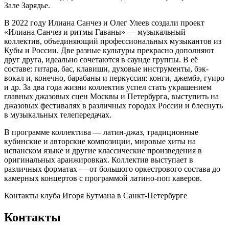
Зале Зарядье.
В 2022 году Илиана Санчез и Олег Улеев создали проект
«Илиана Санчез и ритмы Гаваны» — музыкальный
коллектив, объединяющий профессиональных музыкантов из
Кубы и России. Две разные культуры прекрасно дополняют
друг друга, идеально сочетаются в саунде группы. В её
составе: гитара, бас, клавиши, духовые инструменты, бэк-
вокал и, конечно, барабаны и перкуссия: конги, джембэ, гуиро
и др. За два года жизни коллектив успел стать украшением
главных джазовых сцен Москвы и Петербурга, выступить на
джазовых фестивалях в различных городах России и блеснуть
в музыкальных телепередачах.
В программе коллектива — латин-джаз, традиционные
кубинские и авторские композиции, мировые хиты на
испанском языке и другие классические произведения в
оригинальных аранжировках. Коллектив выступает в
различных форматах — от большого оркестрового состава до
камерных концертов с программой латино-поп каверов.
Контакты клуба Игоря Бутмана
в Санкт-Петербурге
Контакты