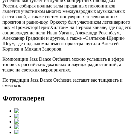
успешно выступает на лучших концертных площадках
России, собирая полные залы преданных поклонников,
является участником многих международных музыкальных
фестивалей, а также гостем популярных телевизионных
проектов и радио-шоу. Оркестр был участником легендарного
шоу «ПрожекторПерисХилтон» на Первом канале, где под его
сопровождение пели Иван Ургант, Александр Розенбаум,
Александр Градский и другие, а также «Салтыков-Щедрин-
Шоу», где под аккомпанемент оркестра шутили Алексей
Кортнев и Михаил Задорнов.
Композиции Jazz Dance Orchestra можно услышать в эфире
топовых российских джазовых и лаундж радиостанций, а
также на светских мероприятиях.
По традиции Jazz Dance Orchestra заставят вас танцевать и
смеяться.
Фотогалерея