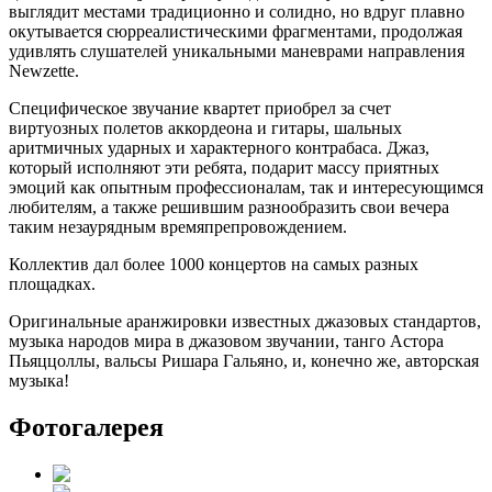
выглядит местами традиционно и солидно, но вдруг плавно
окутывается сюрреалистическими фрагментами, продолжая
удивлять слушателей уникальными маневрами направления
Newzette.
Специфическое звучание квартет приобрел за счет
виртуозных полетов аккордеона и гитары, шальных
аритмичных ударных и характерного контрабаса. Джаз,
который исполняют эти ребята, подарит массу приятных
эмоций как опытным профессионалам, так и интересующимся
любителям, а также решившим разнообразить свои вечера
таким незаурядным времяпрепровождением.
Коллектив дал более 1000 концертов на самых разных
площадках.
Оригинальные аранжировки известных джазовых стандартов,
музыка народов мира в джазовом звучании, танго Астора
Пьяццоллы, вальсы Ришара Гальяно, и, конечно же, авторская
музыка!
Фотогалерея