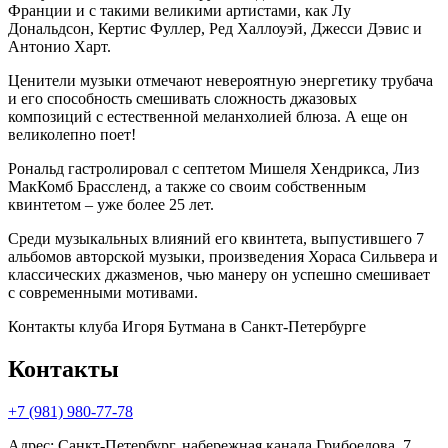
Франции и с такими великими артистами, как Лу
Дональдсон, Кертис Фуллер, Ред Халлоуэй, Джесси Дэвис и
Антонио Харт.
Ценители музыки отмечают невероятную энергетику трубача
и его способность смешивать сложность джазовых
композиций с естественной меланхолией блюза. А еще он
великолепно поет!
Рональд гастролировал с септетом Мишеля Хендрикса, Лиз
МакКомб Брассленд, а также со своим собственным
квинтетом – уже более 25 лет.
Среди музыкальных влияний его квинтета, выпустившего 7
альбомов авторской музыки, произведения Хораса Сильвера и
классических джазменов, чью манеру он успешно смешивает
с современными мотивами.
Контакты клуба Игоря Бутмана
в Санкт-Петербурге
Контакты
+7 (981) 980-77-78
Адрес
:
Санкт-Петербург, набережная канала Грибоедова, 7