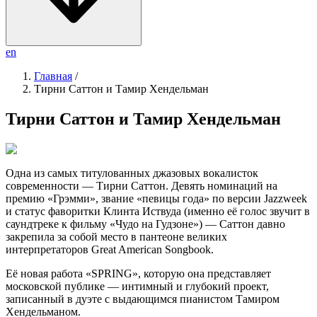
en
Главная
/
Тирни Саттон и Тамир Хендельман
Тирни Саттон и Тамир Хендельман
Одна из самых титулованных джазовых вокалисток
современности — Тирни Саттон. Девять номинаций на
премию «Грэмми», звание «певицы года» по версии Jazzweek
и статус фаворитки Клинта Иствуда (именно её голос звучит в
саундтреке к фильму «Чудо на Гудзоне») — Саттон давно
закрепила за собой место в пантеоне великих
интерпретаторов Great American Songbook.
Её новая работа «SPRING», которую она представляет
московской публике — интимный и глубокий проект,
записанный в дуэте с выдающимся пианистом Тамиром
Хендельманом.