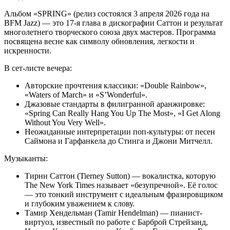
Альбом «SPRING» (релиз состоялся 3 апреля 2026 года на
BFM Jazz) — это 17-я глава в дискографии Саттон и результат
многолетнего творческого союза двух мастеров. Программа
посвящена весне как символу обновления, легкости и
искренности.
В сет-листе вечера:
Авторские прочтения классики: «Double Rainbow»,
«Waters of March» и «S’Wonderful».
Джазовые стандарты в филигранной аранжировке:
«Spring Can Really Hang You Up The Most», «I Get Along
Without You Very Well».
Неожиданные интерпретации поп-культуры: от песен
Саймона и Гарфанкела до Стинга и Джони Митчелл.
Музыканты:
Тирни Саттон (Tierney Sutton) — вокалистка, которую
The New York Times называет «безупречной». Её голос
— это тонкий инструмент с идеальным фразировщиком
и глубоким уважением к слову.
Тамир Хендельман (Tamir Hendelman) — пианист-
виртуоз, известный по работе с Барброй Стрейзанд,