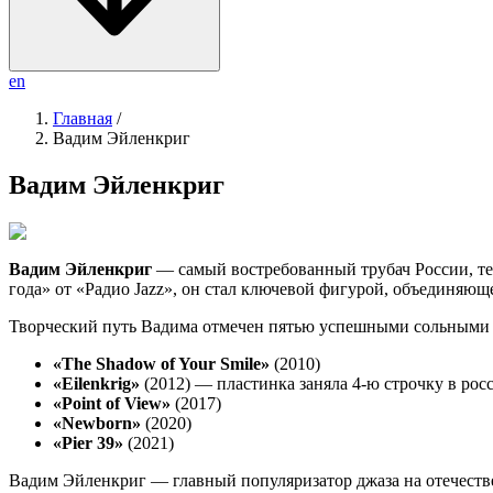
en
Главная
/
Вадим Эйленкриг
Вадим Эйленкриг
Вадим Эйленкриг
— самый востребованный трубач России, те
года» от «Радио Jazz», он стал ключевой фигурой, объединяю
Творческий путь Вадима отмечен пятью успешными сольными 
«The Shadow of Your Smile»
(2010)
«Eilenkrig»
(2012) — пластинка заняла 4-ю строчку в рос
«Point of View»
(2017)
«Newborn»
(2020)
«Pier 39»
(2021)
Вадим Эйленкриг — главный популяризатор джаза на отечеств