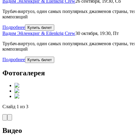
Вадим Эйленкриг & Eilenkrig Crew
26 сентября
,
19:30
,
Сб
Трубач-виртуоз, один самых популярных джазменов страны, т
композиций
Подробнее
Купить билет
Вадим Эйленкриг & Eilenkrig Crew
30 октября
,
19:30
,
Пт
Трубач-виртуоз, один самых популярных джазменов страны, т
композиций
Подробнее
Купить билет
Фотогалерея
Слайд
1
из
3
Видео