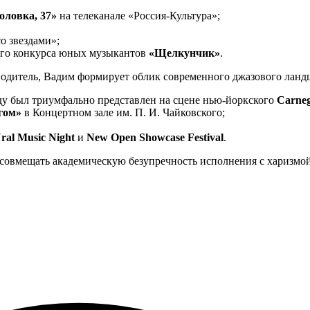
ловка, 37»
на телеканале «Россия-Культура»;
о звездами»;
го конкурса юных музыкантов
«Щелкунчик»
.
дитель, Вадим формирует облик современного джазового ландш
оду был триумфально представлен на сцене нью-йоркского
Carneg
гом»
в Концертном зале им. П. И. Чайковского;
ral Music Night
и
New Open Showcase Festival
.
 совмещать академическую безупречность исполнения с харизмо