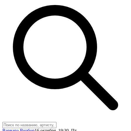
Варвара Визбор
16 октября
,
19:30
,
Пт