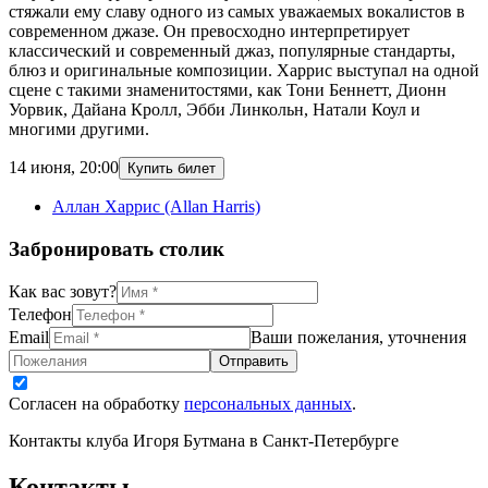
стяжали ему славу одного из самых уважаемых вокалистов в
современном джазе. Он превосходно интерпретирует
классический и современный джаз, популярные стандарты,
блюз и оригинальные композиции. Харрис выступал на одной
сцене с такими знаменитостями, как Тони Беннетт, Дионн
Уорвик, Дайана Кролл, Эбби Линкольн, Натали Коул и
многими другими.
14 июня
,
20:00
Купить билет
Аллан Харрис (Allan Harris)
Забронировать столик
Как вас зовут?
Телефон
Email
Ваши пожелания, уточнения
Отправить
Согласен на обработку
персональных данных
.
Контакты клуба Игоря Бутмана
в Санкт-Петербурге
Контакты