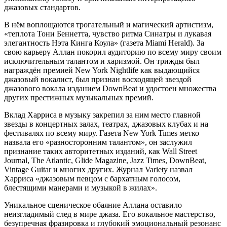
джазовых стандартов.
В нём воплощаются трогательный и магический артистизм,
«теплота Тони Беннетта, чувство ритма Синатры и лукавая
элегантность Нэта Кинга Коула» (газета Miami Herald). За
свою карьеру Аллан покорил аудиторию по всему миру своим
исключительным талантом и харизмой. Он трижды был
награждён премией New York Nightlife как выдающийся
джазовый вокалист, был признан восходящей звездой
джазового вокала изданием DownBeat и удостоен множества
других престижных музыкальных премий.
Вклад Харриса в музыку закрепил за ним место главной
звезды в концертных залах, театрах, джазовых клубах и на
фестивалях по всему миру. Газета New York Times метко
назвала его «разносторонним талантом», он заслужил
признание таких авторитетных изданий, как Wall Street
Journal, The Atlantic, Glide Magazine, Jazz Times, DownBeat,
Vintage Guitar и многих других. Журнал Variety назвал
Харриса «джазовым певцом с бархатным голосом,
блестящими манерами и музыкой в жилах».
Уникальное сценическое обаяние Аллана оставило
неизгладимый след в мире джаза. Его вокальное мастерство,
безупречная фразировка и глубокий эмоциональный резонанс