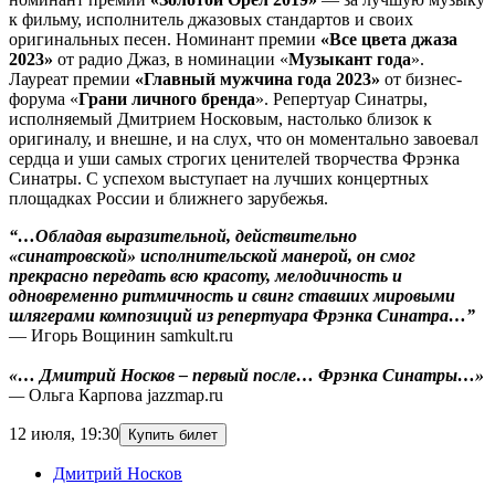
к фильму, исполнитель джазовых стандартов и своих
оригинальных песен. Номинант премии
«Все цвета джаза
2023»
от радио Джаз, в номинации «
Музыкант года
».
Лауреат премии
«Главный мужчина года 2023»
от бизнес-
форума «
Грани личного бренда
». Репертуар Синатры,
исполняемый Дмитрием Носковым, настолько близок к
оригиналу, и внешне, и на слух, что он моментально завоевал
сердца и уши самых строгих ценителей творчества Фрэнка
Синатры. С успехом выступает на лучших концертных
площадках России и ближнего зарубежья.
“…Обладая выразительной, действительно
«синатровской» исполнительской манерой, он смог
прекрасно передать всю красоту, мелодичность и
одновременно ритмичность и свинг ставших мировыми
шлягерами композиций из репертуара Фрэнка Синатра…”
— Игорь Вощинин samkult.ru
«… Дмитрий Носков – первый после… Фрэнка Синатры…»
—
Ольга Карпова jazzmap.ru
12 июля
,
19:30
Купить билет
Дмитрий Носков