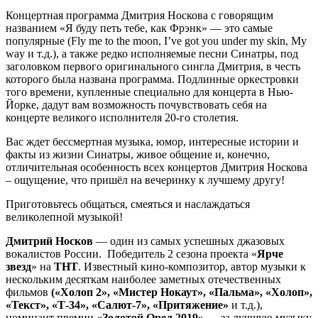
Концертная программа Дмитрия Носкова с говорящим
названием «Я буду петь тебе, как Фрэнк» — это самые
популярные (Fly me to the moon, I’ve got you under my skin, My
way и т.д.), а также редко исполняемые песни Синатры, под
заголовком первого оригинального сингла Дмитрия, в честь
которого была названа программа. Подлинные оркестровки
того времени, купленные специально для концерта в Нью-
Йорке, дадут вам возможность почувствовать себя на
концерте великого исполнителя 20-го столетия.
Вас ждет бессмертная музыка, юмор, интересные истории и
факты из жизни Синатры, живое общение и, конечно,
отличительная особенность всех концертов Дмитрия Носкова
– ощущение, что пришёл на вечеринку к лучшему другу!
Приготовьтесь общаться, смеяться и наслаждаться
великолепной музыкой!
Дмитрий Носков
— один из самых успешных джазовых
вокалистов России. Победитель 2 сезона проекта «
Ярче
звезд
» на
ТНТ
. Известный кино-композитор, автор музыки к
нескольким десяткам наиболее заметных отечественных
фильмов
(«Холоп 2», «Мистер Нокаут», «Пальма», «Холоп»,
«Текст», «Т-34», «Салют-7», «Притяжение»
и т.д.),
номинант премии
«Золотой Орел 2019»
— за лучшую музыку