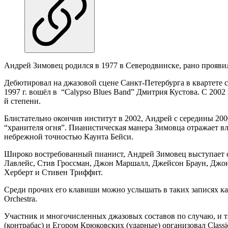
Андрей Зимовец родился в 1977 в Северодвинске, рано проявил
Дебютировал на джазовой сцене Санкт-Петербурга в кварте
1997 г. вошёл в “Calypso Blues Band” Дмитрия Кустова. С 200
й степени.
Блистательно окончив институт в 2002, Андрей с середины 200
“хранителя огня”. Пианистическая манера Зимовца отражает вли
небрежной точностью Каунта Бейси.
Широко востребованный пианист, Андрей Зимовец выступает 
Лавлейс, Стив Гроссман, Джон Маршалл, Джейсон Браун, Джон
Херберт и Стивен Триффит.
Среди прочих его клавиши можно услышать в таких записях как:
Orchestra.
Участник и многочисленных джазовых составов по случаю, и та
(контрабас) и Егором Крюковских (ударные) организовал Classic 