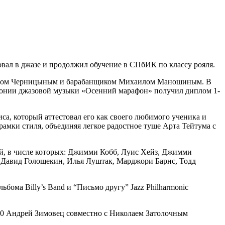
ровал в джазе и продолжил обучение в СПбИК по классу рояля.
имиром Черницыным и барабанщиком Михаилом Маношиным. В
армонии джазовой музыки «Осенний марафон» получил диплом 1-
са, который аттестовал его как своего любимого ученика и
рамки стиля, объединяя легкое радостное туше Арта Тейтума с
й, в числе которых: Джимми Кобб, Луис Хейз, Джимми
 Давид Голощекин, Илья Луштак, Марджори Барнс, Тодд
бома Billy’s Band и “Письмо другу” Jazz Philharmonic
2010 Андрей Зимовец совместно с Николаем Затолочным