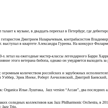
 талант к музыке, в двадцать переехал в Петербург, где дебюти
те с гитаристом Дмитрием Назарычевым, контрабасистом Влад
2 г. выступал в квартете Александра Гуреева. На конкурсе Фил
0-х летал на ежегодные мастер-классы легендарного Барри Харри
яние этого ветерана бибопа, однако он умудряется выходить за 
с огромным количеством российских и зарубежных исполнителе
 Уэббер, Эрик Инеке, Роберт Анчиловский, Дмитрий Баевский,
 Organica Ильи Луштака, Jazz version “Ассаи”, два последних аль
ких солидных коллективов как Jazz Philharmonic Orchestra, в 
Jazz Trio.