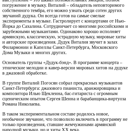
погружение в музыку. Виталий – обладатель неповторимого
собственного тембра, его можно узнать среди сотен других
звучаний дудука. Он всегда готов на самые смелые
эксперименты в музыке. Гастролирует с концертами от Нью-
Йорка до Сахалина. Сотрудничает со многими российскими и
зарубежными музыкантами. Одинаково хорошо исполняет
армянскую, классическую, эстрадную музыку, мировые хиты
и авторские произведения. Дудук Виталия звучит в залах
Филармонии и Капеллы Санкт-Петербурга, Московского
Дома Музыки и многих других.
Основатель группы «Дудук-бэнд». В программе концерта –
этнические мелодии и кавер-версии мировых хитов на дудуке
в джазовой обработке.
В группе Виталий Погосян собрал прекрасных музыкантов
Санкт-Петербурга: джазового пианиста, аранжировщика и
композитора Илью Щеклеина, бас-гитариста с огромным
сценическим опытом Сергея Шеина и барабанщика-виртуоза
Романа Николаева.
В таком экспериментальном составе родилось новое,
необычное звучание, что позволило включить в программу не
только произведения, ставшие жемчужинами армянской
народной музыки, но и хиты ХХ века.